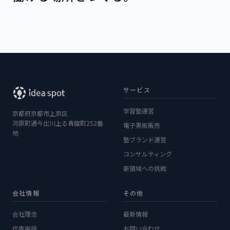
サービス
学習塾運営
京都府京都市上京区
河原町通今出川上る青龍町252番
電子黒板販売
地
塾ブランド運営
コンサルティング
新領域への挑戦
会社情報
その他
会社理念
最新情報
代表挨拶
お問い合わせ