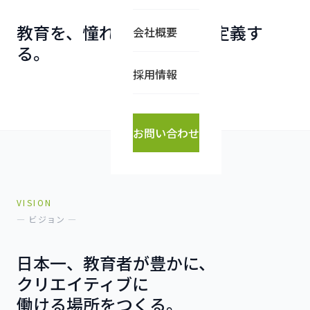
教育を、
憧れの職業
へと再定義す
会社概要
る。
採用情報
お問い合わせ
VISION
— ビジョン —
日本一、教育者が豊かに、
クリエイティブに
働ける場所をつくる。