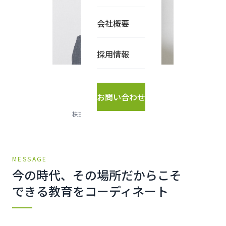
会社概要
採用情報
竹山 隼矢
お問い合わせ
Junya Takeyama
株式会社idea spot 代表取締役
MESSAGE
今の時代、その場所だからこそ
できる教育をコーディネート