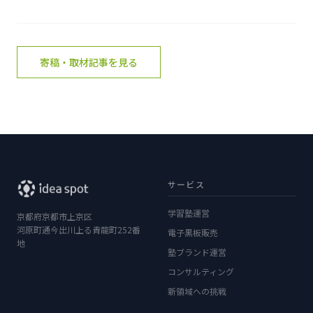
寄稿・取材記事を見る
サービス
学習塾運営
京都府京都市上京区
河原町通今出川上る青龍町252番
電子黒板販売
地
塾ブランド運営
コンサルティング
新領域への挑戦