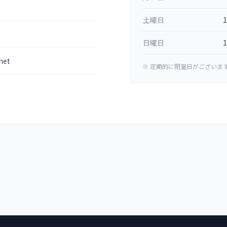
土曜日
1
日曜日
1
net
※ 定期的に閉室日がございま