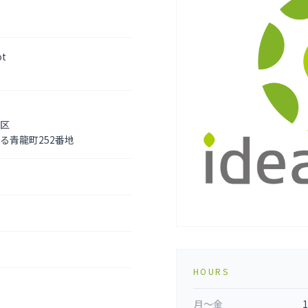
ot
区
る青龍町252番地
HOURS
月〜金
1